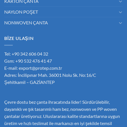
KARTON ÇANTA
NAYLON POŞET
NONWOVEN ÇANTA
BİZE ULAŞIN
Tel: +90 342 606 04 32
Gsm: +90 532 476 41 47
E-mail:
export@protep.com.tr
Adres: İncilipınar Mah. 36001 Nolu Sk. No:16/C
Şehitkamil – GAZİANTEP
Çevre dostu bez çanta ihracatında lider! Sürdürülebilir,
dayanıklı ve şık tasarımlı ham bez, nonwoven ve PP woven
çantalar üretiyoruz. Uluslararası kalite standartlarına uygun
üretim ve hızlı teslimat ile markanızı en iyi şekilde temsil