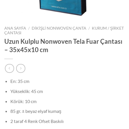
ANA SAYFA
/
DİKİŞLİ NONWOVEN ÇANTA
/
KURUM / ŞİRKET
ÇANTASI
Uzun Kulplu Nonwoven Tela Fuar Çantası
– 35x45x10 cm
En: 35 cm
Yükseklik: 45 cm
Körük: 10 cm
85 gr. ± beyaz elyaf kumaş
2 taraf 4 Renk Ofset Baskılı