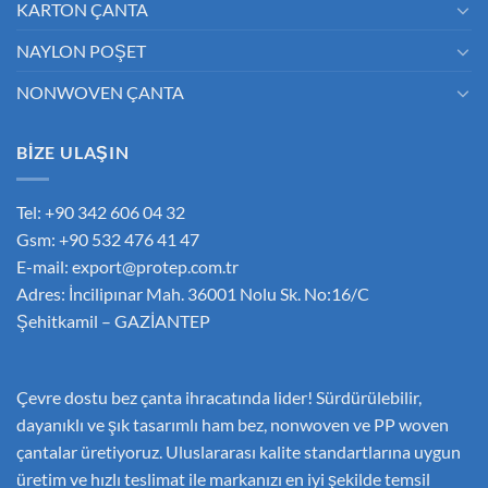
KARTON ÇANTA
NAYLON POŞET
NONWOVEN ÇANTA
BİZE ULAŞIN
Tel: +90 342 606 04 32
Gsm: +90 532 476 41 47
E-mail:
export@protep.com.tr
Adres: İncilipınar Mah. 36001 Nolu Sk. No:16/C
Şehitkamil – GAZİANTEP
Çevre dostu bez çanta ihracatında lider! Sürdürülebilir,
dayanıklı ve şık tasarımlı ham bez, nonwoven ve PP woven
çantalar üretiyoruz. Uluslararası kalite standartlarına uygun
üretim ve hızlı teslimat ile markanızı en iyi şekilde temsil