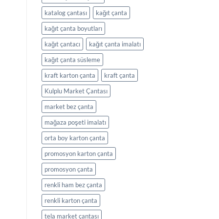
katalog çantası
kağıt çanta
kağıt çanta boyutları
kağıt çantacı
kağıt çanta imalatı
kağıt çanta süsleme
kraft karton çanta
kraft çanta
Kulplu Market Çantası
market bez çanta
mağaza poşeti imalatı
orta boy karton çanta
promosyon karton çanta
promosyon çanta
renkli ham bez çanta
renkli karton çanta
tela market çantası