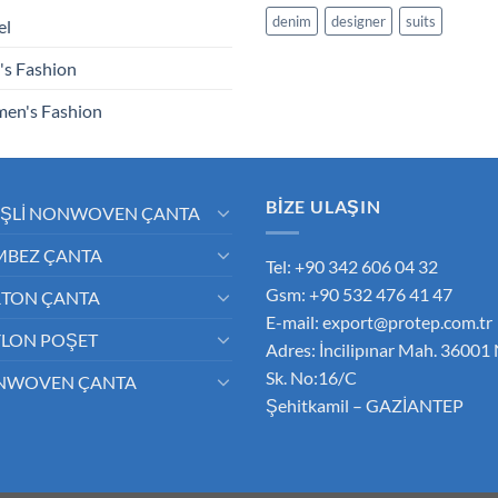
denim
designer
suits
el
s Fashion
en's Fashion
BİZE ULAŞIN
İŞLİ NONWOVEN ÇANTA
BEZ ÇANTA
Tel: +90 342 606 04 32
Gsm: +90 532 476 41 47
TON ÇANTA
E-mail:
export@protep.com.tr
LON POŞET
Adres: İncilipınar Mah. 36001
Sk. No:16/C
NWOVEN ÇANTA
Şehitkamil – GAZİANTEP