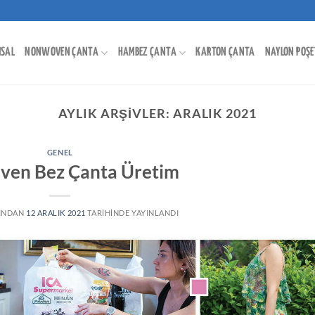
SAL
NONWOVEN ÇANTA
HAMBEZ ÇANTA
KARTON ÇANTA
NAYLON POŞE
AYLIK ARŞIVLER:
ARALIK 2021
GENEL
en Bez Çanta Üretim
INDAN
12 ARALIK 2021
TARIHINDE YAYINLANDI