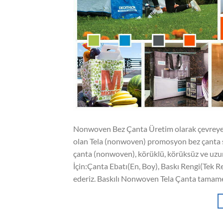
Nonwoven Bez Çanta Üretim olarak çevreye duy
olan Tela (nonwoven) promosyon bez çanta s
çanta (nonwoven), körüklü, körüksüz ve uzun 
İçin:Çanta Ebatı(En, Boy), Baskı Rengi(Tek Ren
ederiz. Baskılı Nonwoven Tela Çanta tamam