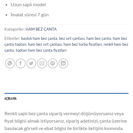
Uzun saplı model
İmalat süresi 7 gün
Kategoriler:
HAM BEZ ÇANTA
Etiketler:
baskılı ham bez çanta
,
bez sırt çantası
,
ham bez çanta
,
ham bez
çanta toptan
,
ham bez sırt çantası
,
ham bez torba fiyatları
,
renkli ham bez
çanta
,
toptan ham bez çanta fiyatları
AÇIKLAMA
Renkli saplı bez çanta sipariş vermeyi düşünüyorsanız veya
fiyat bilgisi almak istiyorsanız, sipariş adetinizi, çanta üzerine
basılacak görseli ve ebat bilgisi ile birlikte iletişim kısmında