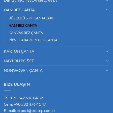
DİKİŞLİ NONWOVEN ÇANTA
HAMBEZ ÇANTA
BÜZGÜLÜ SIRT ÇANTALARI
HAM BEZ ÇANTA
KANVAS BEZ ÇANTA
RİPS - GABARDİN BEZ ÇANTA
KARTON ÇANTA
NAYLON POŞET
NONWOVEN ÇANTA
BİZE ULAŞIN
Tel: +90 342 606 04 32
Gsm: +90 532 476 41 47
E-mail:
export@protep.com.tr