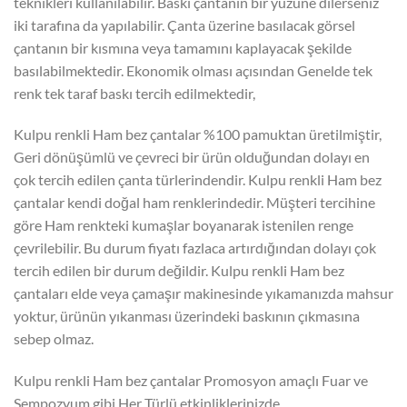
teknikleri kullanılabilir. Baskı çantanın bir yüzüne dilerseniz
iki tarafına da yapılabilir. Çanta üzerine basılacak görsel
çantanın bir kısmına veya tamamını kaplayacak şekilde
basılabilmektedir. Ekonomik olması açısından Genelde tek
renk tek taraf baskı tercih edilmektedir,
Kulpu renkli Ham bez çantalar %100 pamuktan üretilmiştir,
Geri dönüşümlü ve çevreci bir ürün olduğundan dolayı en
çok tercih edilen çanta türlerindendir. Kulpu renkli Ham bez
çantalar kendi doğal ham renklerindedir. Müşteri tercihine
göre Ham renkteki kumaşlar boyanarak istenilen renge
çevrilebilir. Bu durum fiyatı fazlaca artırdığından dolayı çok
tercih edilen bir durum değildir. Kulpu renkli Ham bez
çantaları elde veya çamaşır makinesinde yıkamanızda mahsur
yoktur, ürünün yıkanması üzerindeki baskının çıkmasına
sebep olmaz.
Kulpu renkli Ham bez çantalar Promosyon amaçlı Fuar ve
Sempozyum gibi Her Türlü etkinliklerinizde