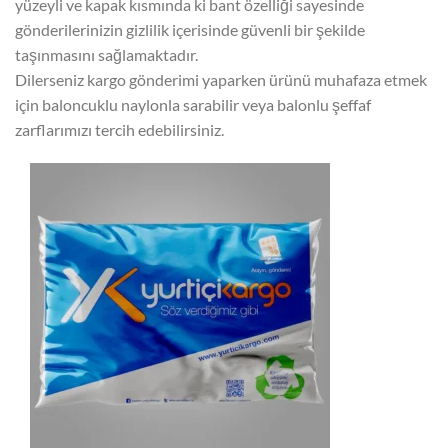
yüzeyli ve kapak kısmında ki bant özelliği sayesinde
gönderilerinizin gizlilik içerisinde güvenli bir şekilde
taşınmasını sağlamaktadır.
Dilerseniz kargo gönderimi yaparken ürünü muhafaza etmek
için baloncuklu naylonla sarabilir veya balonlu şeffaf
zarflarımızı tercih edebilirsiniz.