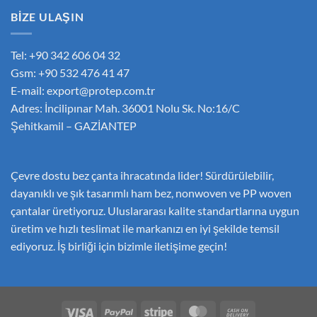
BİZE ULAŞIN
Tel: +90 342 606 04 32
Gsm: +90 532 476 41 47
E-mail:
export@protep.com.tr
Adres: İncilipınar Mah. 36001 Nolu Sk. No:16/C
Şehitkamil – GAZİANTEP
Çevre dostu bez çanta ihracatında lider! Sürdürülebilir,
dayanıklı ve şık tasarımlı ham bez, nonwoven ve PP woven
çantalar üretiyoruz. Uluslararası kalite standartlarına uygun
üretim ve hızlı teslimat ile markanızı en iyi şekilde temsil
ediyoruz. İş birliği için bizimle iletişime geçin!