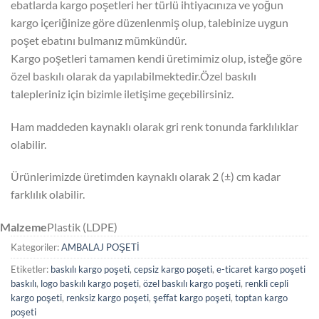
ebatlarda kargo poşetleri her türlü ihtiyacınıza ve yoğun
kargo içeriğinize göre düzenlenmiş olup, talebinize uygun
poşet ebatını bulmanız mümkündür.
Kargo poşetleri tamamen kendi üretimimiz olup, isteğe göre
özel baskılı olarak da yapılabilmektedir.Özel baskılı
talepleriniz için bizimle iletişime geçebilirsiniz.
Ham maddeden kaynaklı olarak gri renk tonunda farklılıklar
olabilir.
Ürünlerimizde üretimden kaynaklı olarak 2 (±) cm kadar
farklılık olabilir.
Malzeme
Plastik (LDPE)
Kategoriler:
AMBALAJ POŞETİ
Etiketler:
baskılı kargo poşeti
,
cepsiz kargo poşeti
,
e-ticaret kargo poşeti
baskılı
,
logo baskılı kargo poşeti
,
özel baskılı kargo poşeti
,
renkli cepli
kargo poşeti
,
renksiz kargo poşeti
,
şeffat kargo poşeti
,
toptan kargo
poşeti