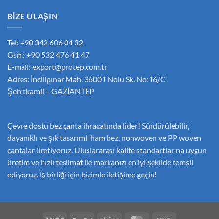
BİZE ULAŞIN
Tel: +90 342 606 04 32
Gsm: +90 532 476 41 47
E-mail:
export@protep.com.tr
Adres: İncilipınar Mah. 36001 Nolu Sk. No:16/C
Şehitkamil – GAZİANTEP
Çevre dostu bez çanta ihracatında lider! Sürdürülebilir,
dayanıklı ve şık tasarımlı ham bez, nonwoven ve PP woven
çantalar üretiyoruz. Uluslararası kalite standartlarına uygun
üretim ve hızlı teslimat ile markanızı en iyi şekilde temsil
ediyoruz. İş birliği için bizimle iletişime geçin!