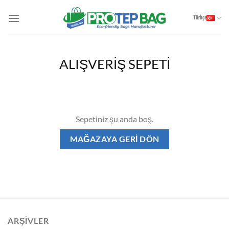
İçeriğe
atla
Türkçe
ALIŞVERIŞ SEPETI
Sepetiniz şu anda boş.
MAĞAZAYA GERI DÖN
ARŞIVLER