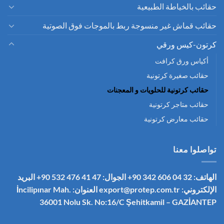
حقائب بالخياطة الطبيعية
حقائب قماش غير منسوجة ربط بالموجات فوق الصوتية
كرتون-كيس ورقي
أكياس ورق كرافت
حقائب صغيرة كرتونية
حقائب كرتونية للحلويات و المعجنات
حقائب متاجر كرتونية
حقائب معارض كرتونية
تواصلوا معنا
الهاتف: 32 04 606 342 90+
الجوال: 47 41 476 532 90+
البريد
الإلكتروني:
export@protep.com.tr
العنوان: İncilipınar Mah.
36001 Nolu Sk. No:16/C
Şehitkamil – GAZİANTEP