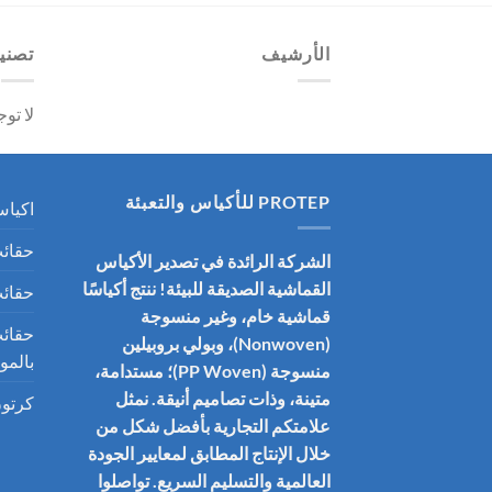
الأرشيف
تصني
لا تو
PROTEP للأكياس والتعبئة
اكياس
حقائب
الشركة الرائدة في تصدير الأكياس
القماشية الصديقة للبيئة! ننتج أكياسًا
حقائب
قماشية خام، وغير منسوجة
حقائ
(Nonwoven)، وبولي بروبيلين
بالمو
منسوجة (PP Woven)؛ مستدامة،
متينة، وذات تصاميم أنيقة. نمثل
كرتو
علامتكم التجارية بأفضل شكل من
خلال الإنتاج المطابق لمعايير الجودة
العالمية والتسليم السريع. تواصلوا