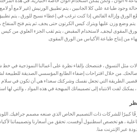
المقوى. تتم طباعة الأوفست. بشكل عام ، تتم طباعة 4 ألوان ، ولكن يمكن استخدام ألوان خاصة اختيا
ة وجود طباعة على كلا الجانبين ، يتم تطبيق الورنيش (غير لامع أو لامع)
الورق وإزالة الفائض. إذا كنت ترغب في إعطاء نسيج للورق ، يتم تطبيق ال
 ، يتم وضع وزن عليها ويترك كيس الكرتون حتى يجف. ثم يتم فتح المنفاخ ،
رق المقوى ليجف. لاستخدام المقبض ، يتم ثقب الجزء العلوي من كيس ال
انتهاء من إنتاج طباعة الأكياس من الورق المقوى.
 مثل التسوق ، فننصحك بإلقاء نظرة على أعمالنا النموذجية في خط شرك
ا لصالحك. من خلال اقتراحات إضفاء الطابع المؤسسي الصديقة للطبيعة
 قصير. الطريقة التي تجعل نفسك وشركتك سعداء هي أن تكون في سلام مع 
يمكنك لفت الانتباه إلى تصميماتك المبهجة في هذه المواد ، والتي لها اس
نظر
فرقًا كبيرًا للشركات ذات التصميم الخاص الذي صنعه مصمم جرافيك. الل
 فاعلية ، هو تخصص اسطنبول أوفست. تحقق من أسعارنا وتصميماتنا لأكي
ة عبر الإنترنت منا.