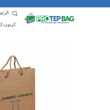
خطي
لمحتوى
الرئي
كرتون-ك