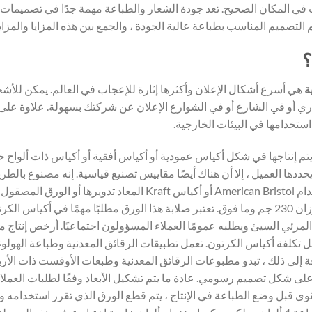
في المكان الصحيح. تعد جودة الشعار والطباعة مهمة جدًا في تصميمات 
 التصميم المناسب بطباعة عالية الجودة ، والجمع بين هذه المزايا والمزاي
؟
ة
هي أسرع أشكال الإعلان وأكثرها إثارة للإعجاب في العالم. يمكن للأش
ري أو في الشارع أو في الشوارع الإعلان عن شركتك بسهولة. علاوة على 
استخدامها في البيئات الخارجية.
م إنتاجها في شكل أكياس عمودية أو أكياس أفقية أو أكياس ذات ألواح خش
يحددها العميل ، إلا أن هناك أيضًا مقاييس تصنيع قياسية. إنه مصنوع ب
حياكة الحبل ، دون أي قيود على الكمية. يتم استخدام American Bristol أ
إنتاجه بشكل عام من ورق بريستول الأمريكي بأوزان 230 جم وما فوق. تعتبر صلابة هذا الورق مطلب
المرئي السيئ ويطلبه عمومًا العملاء المسؤولون اجتماعيًا. أرخص إنت
قل تكلفة أكياس الكرتون. تعمل تطبيقات الرقائق المعدنية وطباعة الهو
ة إلى ذلك ، تبدو مطبوعات الرقائق المعدنية وطبعات الأوفست ذات الأربعة 
 على شكل تصميم رسومي. عادة ما يتم تشكيل الأبعاد وفقًا لطلبات العمل
قوى قبل وضع الطباعة في الإنتاج ، يتم قطع الورق الذي تقرر استخدامه