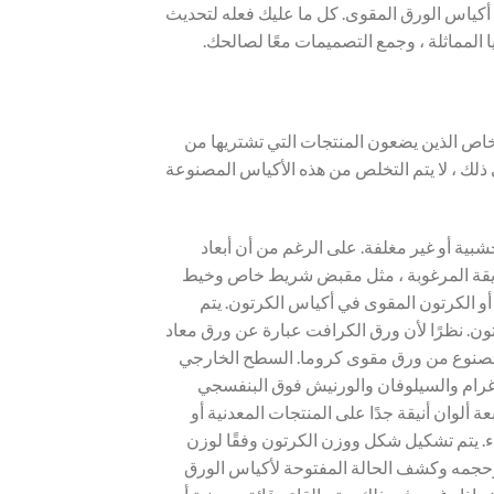
أكياس الورق المقوى. كل ما عليك فعله لتحديث
ا المماثلة ، وجمع التصميمات معًا لصالحك.
خاص الذين يضعون المنتجات التي تشتريها من
ذلك ، لا يتم التخلص من هذه الأكياس المصنوعة
بية أو غير مغلفة. على الرغم من أن أبعاد
الطريقة المرغوبة ، مثل مقبض شريط خاص وخيط
و أكياس Kraft المعاد تدويرها أو الورق المصقول أو الكرتون المقوى في أكياس الكرتون. يتم
ًا مهمًا في أكياس الكرتون. نظرًا لأن ورق الكرافت عبارة عن ورق معاد
اج مصنوع من ورق مقوى كروما. السطح الخارجي
لوغرام والسيلوفان والورنيش فوق البنفسجي
ألوان أنيقة جدًا على المنتجات المعدنية أو
اء. يتم تشكيل شكل ووزن الكرتون وفقًا لوزن
 وحجمه وكشف الحالة المفتوحة لأكياس الورق