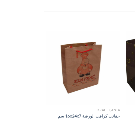
KRAFT ÇANTA
أكياس ورق كرافت
حقائب كرافت الورقية 16x24x7 سم
كيس ورق كرافت مقاس x34x14 cm