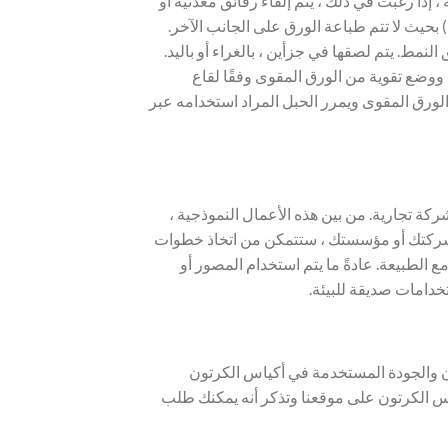
رية. في هذه المرحلة ، إذا رغبت في ذلك ، يتم إلقاء رقائق معدنية أو
 بحيث لا تتم طباعة الورق على الجانب الآخر.
نمط. يتم لصقها في جزأين ، بالغراء أو باليد.
 ووضع تقوية من الورق المقوى وفقًا لقاع
ورق المقوى ويمرر الحبل المراد استخدامه عبر
ة تجارية. من بين هذه الأعمال النموذجية ،
 لشركتك أو مؤسستك ، ستتمكن من اتخاذ خطوات
الطبيعة. عادةً ما يتم استخدام المصور أو
تخدامات صديقة للبيئة.
ون والجودة المستخدمة في أكياس الكرتون
اس الكرتون على موقعنا وتذكر أنه يمكنك طلب