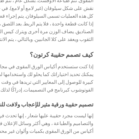
نقش على شكل سيلوفان (غير لامع أو لامع). في حال
كل هذه العمليات تسمى السيلوفان. يتم إجراء قطع 
إذا كانت قطعة واحدة ، فلا يتم الربط. بعد اللصق
الصناديق. يضاف الوزن مرة أخرى ويترك كيس الو
الثقوب ويعقد على كلا الجانبين. وبالتالي ، يتم ال
كيف تصمم حقيبة كرتون؟
إذا كنت ستستخدم أكياس الورق المقوى في مجالات
يمكنك تحديد اختياراتك كما يحلو لك واستخدامه
كبيرة للوصول إلى المعايير التي تريدها في وقت
الفوتوشوب كبرنامج في التصميمات. إدراكًا لذلك ، 
تصميم حقيبة ورقية مثير للإعجاب ولافت لل
إنها ليست مجرد حقيبة عليها شعار ، إنها تحدث 
والتصاميم والطباعة ، وهي أكثر وسائل الإعلان
أكياس من الورق المقوى بكميات وألوان غير محدود