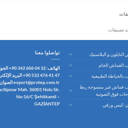
فات
جد تصنيفات
تواصلوا معنا
 النايلون و البلاستيك
 القماش الخام
الهاتف: 32 04 606 342 90+
الجوا
47 41 476 532 90+
البريد الإلكت
 بالخياطة الطبيعية
export@protep.com.tr
العنوان:
ب قماش غير منسوجة ربط
ncilipınar Mah. 36001 Nolu Sk.
جات فوق الصوتية
No:16/C
Şehitkamil –
GAZİANTEP
ن-كيس ورقي