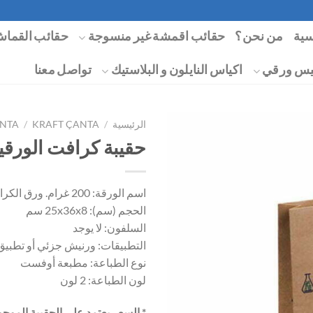
سية
من نحن؟
حقائب اقمشة غير منسوجة
حقائب القماش
يس ورقي
اكياس النايلون و البلاستيك
تواصل معنا
الرئيسية
/
KRAFT ÇANTA
/
NTA
حقيبة كرافت الورقية 25x36x8 
اسم الورقة: 200 غرام. ورق الكرافت
الحجم (سم): 25x36x8 سم
السلفون: لا يوجد
التطبيقات: ورنيش جزئي أو تطبي
نوع الطباعة: مطبعة أوفست
لون الطباعة: 2 لون
* السعر يعتمد على الحقيبة الموج