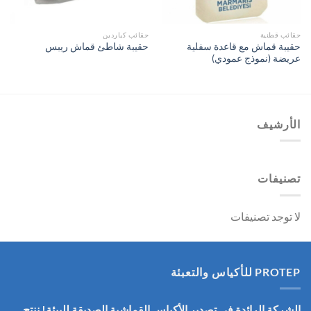
حقائب قطنية
حقائب كباردين
حقيبة قماش مع قاعدة سفلية
حقيبة شاطئ قماش ريبس
عريضة (نموذج عمودي)
الأرشيف
تصنيفات
لا توجد تصنيفات
PROTEP للأكياس والتعبئة
الشركة الرائدة في تصدير الأكياس القماشية الصديقة للبيئة! ننتج