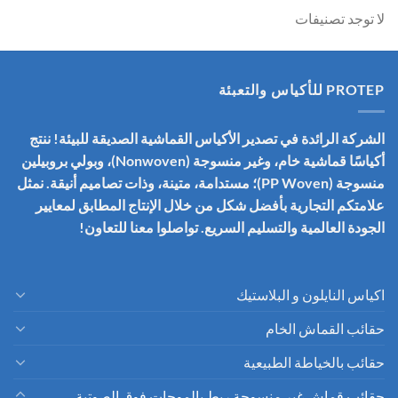
لا توجد تصنيفات
PROTEP للأكياس والتعبئة
الشركة الرائدة في تصدير الأكياس القماشية الصديقة للبيئة! ننتج
أكياسًا قماشية خام، وغير منسوجة (Nonwoven)، وبولي بروبيلين
منسوجة (PP Woven)؛ مستدامة، متينة، وذات تصاميم أنيقة. نمثل
علامتكم التجارية بأفضل شكل من خلال الإنتاج المطابق لمعايير
الجودة العالمية والتسليم السريع. تواصلوا معنا للتعاون!
اكياس النايلون و البلاستيك
حقائب القماش الخام
حقائب بالخياطة الطبيعية
حقائب قماش غير منسوجة ربط بالموجات فوق الصوتية