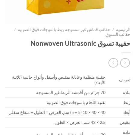
الرئيسية
/
حقائب قماش غير منسوجة ربط بالموجات فوق الصوتية
/
حقائب التسوق
حقيبة تسوق Nonwoven Ultrasonic
حقيبة منظمة وعادلة بمقبض وأسفل وألواح جانبية (ثلاثية
تعريف
الأبعاد)
مادة
70 جرام من أقمشة الربط غير المنسوجة
ربط
تقنية اللحام بالموجات فوق الصوتية
أبعاد
40 × 40 × 10 (5 + 5) سم. العرض × الطول + منفاخ سفلي
مقبض
2.5 × 42 سم. العرض × الطول
مادة
70 جرام من أقمشة الربط غير المنسوجة