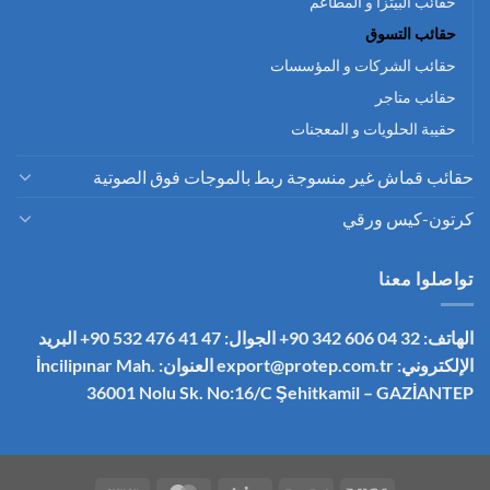
حقائب البيتزا و المطاعم
حقائب التسوق
حقائب الشركات و المؤسسات
حقائب متاجر
حقيبة الحلويات و المعجنات
حقائب قماش غير منسوجة ربط بالموجات فوق الصوتية
كرتون-كيس ورقي
تواصلوا معنا
الهاتف: 32 04 606 342 90+
الجوال: 47 41 476 532 90+
البريد
الإلكتروني:
export@protep.com.tr
العنوان: İncilipınar Mah.
36001 Nolu Sk. No:16/C
Şehitkamil – GAZİANTEP