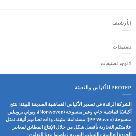
الأرشيف
تصنيفات
لا توجد تصنيفات
PROTEP للأكياس والتعبئة
الشركة الرائدة في تصدير الأكياس القماشية الصديقة للبيئة! ننتج
أكياسًا قماشية خام، وغير منسوجة (Nonwoven)، وبولي بروبيلين
منسوجة (PP Woven)؛ مستدامة، متينة، وذات تصاميم أنيقة. نمثل
علامتكم التجارية بأفضل شكل من خلال الإنتاج المطابق لمعايير
الجودة العالمية والتسليم السريع. تواصلوا معنا للتعاون!